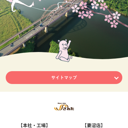
サイトマップ
ホーム
ニュース・トピックス
商品のご紹介
【本社・工場】
【妻沼店】
これがうわさの ちーず大福