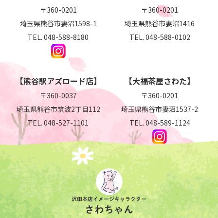
〒360-0201
〒360-0201
店舗のご紹介
埼玉県熊谷市妻沼1598-1
埼玉県熊谷市妻沼1416
妻沼店
TEL.
048-588-8180
TEL.
048-588-0102
熊谷駅アズロード店
大福茶屋さわた
【熊谷駅アズロード店】
【大福茶屋さわた】
お取り寄せ
〒360-0037
〒360-0201
埼玉県熊谷市筑波2丁目112
埼玉県熊谷市妻沼1537-2
妻沼とさわた
TEL.
048-527-1101
TEL.
048-589-1124
会社案内
ごあいさつ
会社概要
プライバシーポリシー
沢田本店イメージキャラクター
特定商取引法に基づく表示
さわちゃん