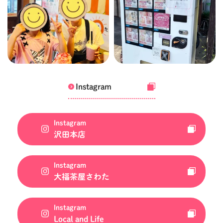
Instagram
Instagram
沢田本店
Instagram
大福茶屋さわた
Instagram
Local and Life