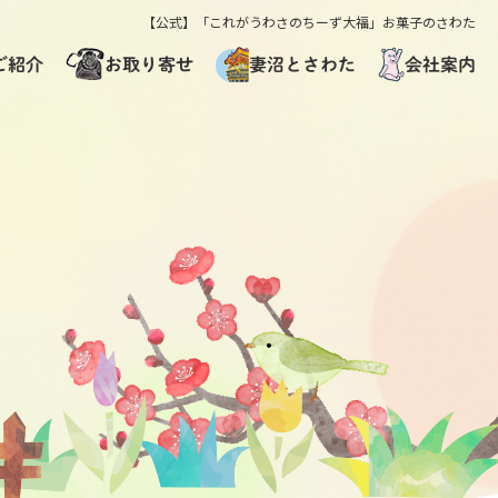
【公式】「これがうわさのちーず大福」お菓子のさわた
お取り寄せ
ご紹介
妻沼とさわた
会社案内