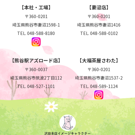
【本社・工場】
【妻沼店】
これがうわさの ちーず大福
〒360-0201
〒360-0201
店舗のご紹介
埼玉県熊谷市妻沼1598-1
埼玉県熊谷市妻沼1416
妻沼店
TEL.
048-588-8180
TEL.
048-588-0102
熊谷駅アズロード店
大福茶屋さわた
【熊谷駅アズロード店】
【大福茶屋さわた】
お取り寄せ
〒360-0037
〒360-0201
埼玉県熊谷市筑波2丁目112
埼玉県熊谷市妻沼1537-2
妻沼とさわた
TEL.
048-527-1101
TEL.
048-589-1124
会社案内
ごあいさつ
会社概要
プライバシーポリシー
沢田本店イメージキャラクター