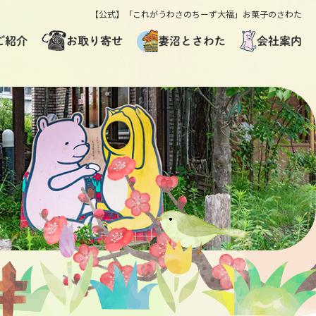
【公式】「これがうわさのちーず大福」お菓子のさわた
お取り寄せ
ご紹介
妻沼とさわた
会社案内